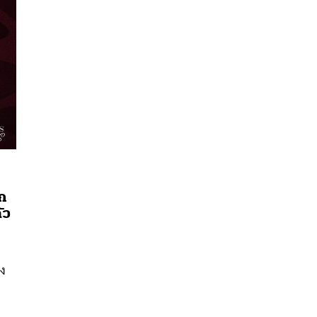
าก
นหา
ัว
SHARE
TWEET
LINE
EMAIL
อง