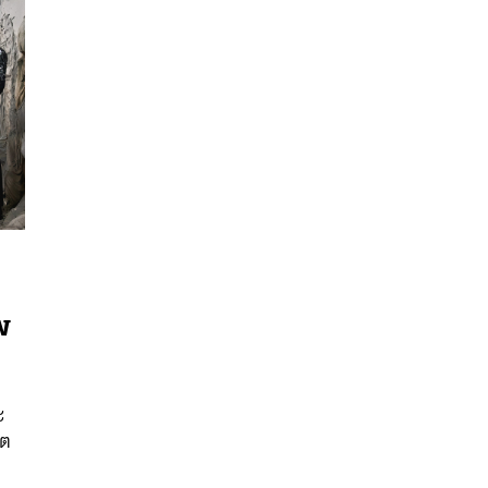
W
นหา
ะ
SHARE
TWEET
LINE
EMAIL
์ต