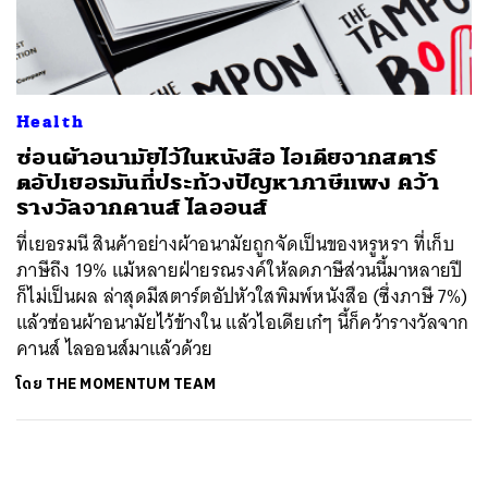
ค้นหา
SHARE
TWEET
LINE
EMAIL
Health
ซ่อนผ้าอนามัยไว้ในหนังสือ ไอเดียจากสตาร์
ตอัปเยอรมันที่ประท้วงปัญหาภาษีแพง คว้า
รางวัลจากคานส์ ไลออนส์
ที่เยอรมนี สินค้าอย่างผ้าอนามัยถูกจัดเป็นของหรูหรา ที่เก็บ
ภาษีถึง 19% แม้หลายฝ่ายรณรงค์ให้ลดภาษีส่วนนี้มาหลายปี
ก็ไม่เป็นผล ล่าสุดมีสตาร์ตอัปหัวใสพิมพ์หนังสือ (ซึ่งภาษี 7%)
แล้วซ่อนผ้าอนามัยไว้ข้างใน แล้วไอเดียเก๋ๆ นี้ก็คว้ารางวัลจาก
คานส์ ไลออนส์มาแล้วด้วย
โดย
THE MOMENTUM TEAM