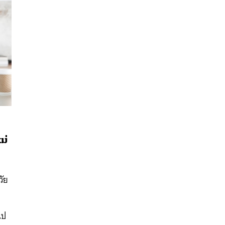
ม่
วัย
นหา
SHARE
TWEET
LINE
EMAIL
ไป