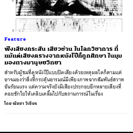
ค้นหา
SHARE
TWEET
LINE
EMAIL
Feature
ฟังเสียงกระสัน เสียวซ่าน ในโลกวิชาการ ที่
แม้แต่เสียงครางจากหนังโป๊ก็ถูกศึกษา ในมุม
มองทางมานุษยวิทยา
สำหรับผู้ชมที่ดูหนังโป๊แบบปิดเสียงด้วยเหตุผลใดก็ตามแต่
อาจมองว่าสิ่งที่กระตุ้นอารมณ์มีเพียงภาพฉากสัมพันธ์สวาท
อันร้อนแรง แต่ความจริงยังมีเสียงประกอบอีกหลายเสียงที่
คอยชักใยให้เคลิบเคลิ้มไปกับสถานการณ์ในเรื่อง
โดย
ณัชชา วิเชียร