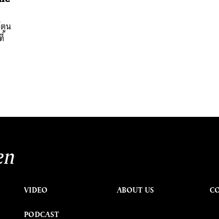
์ตูน
ี่
นหา
SHARE
TWEET
LINE
EMAIL
en
VIDEO
ABOUT US
C
PODCAST