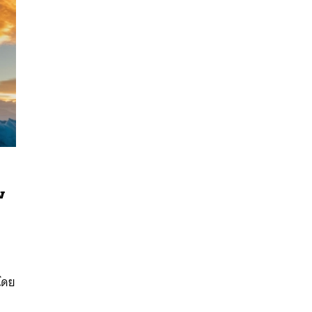
พ
นหา
SHARE
TWEET
LINE
EMAIL
ดโดย