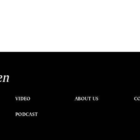
ะ
en
VIDEO
ABOUT US
C
PODCAST