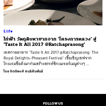
ค้นหา
SHARE
TWEET
LINE
EMAIL
Life
​ไก่ฟ้า วัตถุดิบหายากจาก ‘โครงการหลวง’ สู่
‘Taste It All 2017 @Ratchaprasong’
เทศกาลอาหาร ‘Taste It All 2017 @Ratchaprasong: The
Royal Delights-Pheasant Festival’ เชื้อเชิญเชฟจาก
โรงแรมชื่อดังมาร่วมสร้างสรรค์ซิกเนเจอร์เมนูต่างๆ ...
โดย
กิตติพงศ์ สนธิสัมพันธ์
FOLLOW US