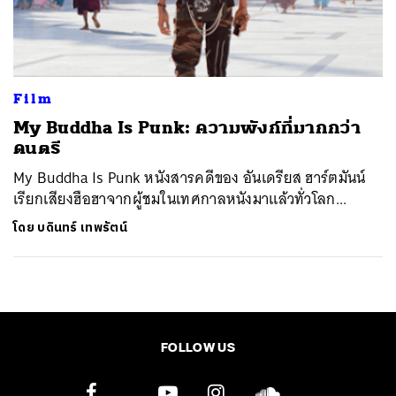
ค้นหา
SHARE
TWEET
LINE
EMAIL
Film
My Buddha Is Punk: ความพังก์ที่มากกว่า
ดนตรี
My Buddha Is Punk หนังสารคดีของ อันเดรียส ฮาร์ตมันน์
เรียกเสียงฮือฮาจากผู้ชมในเทศกาลหนังมาแล้วทั่วโลก...
โดย
บดินทร์ เทพรัตน์
FOLLOW US