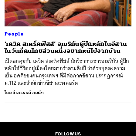
ค้นหา
SHARE
TWEET
LINE
EMAIL
People
‘เดวิด สเตร็คฟัสส์’ อเมริกันผู้ปักหลักในอีสาน
ในวันที่คนไทยส่วนหนึ่งอยากหนีไปจากบ้าน
เปิดอกคุยกับ เดวิด สเตร็คฟัสส์ นักวิชาการชาวอเมริกัน ผู้ปัก
หลักใช้ชีวิตอยู่เมืองไทยมากว่าสามสิบปี ว่าด้วยยุคสงคราม
เย็น อคติของคนกรุงเทพฯ ที่มีต่อภาคอีสาน ปรากฏการณ์
ม.112 และสำนักข่าวอีสานเรคคอร์ด
โดย
วีรวรรธน์ สมนึก
FOLLOW US