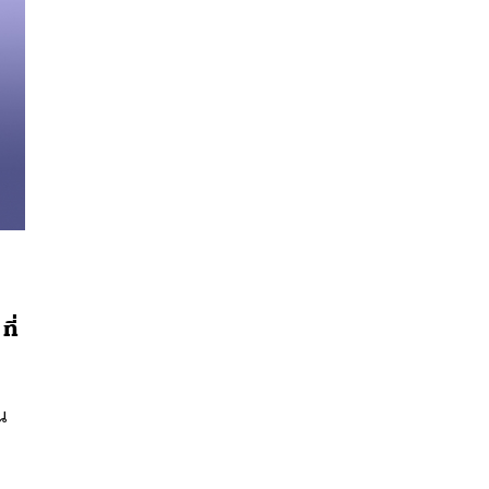
ี่
น
นหา
SHARE
TWEET
LINE
EMAIL