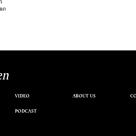
ยว
โลภ
en
VIDEO
ABOUT US
C
PODCAST