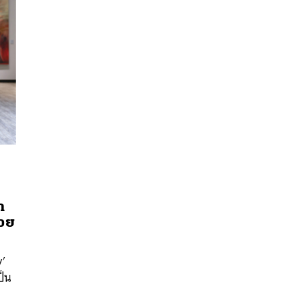
า
้วย
นหา
SHARE
TWEET
LINE
EMAIL
y’
ป็น