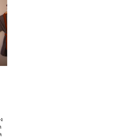
นหา
SHARE
TWEET
LINE
EMAIL
อง
ด
ด