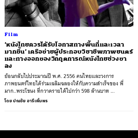
ค้นหา
SHARE
TWEET
LINE
EMAIL
Film
‘หนังไทยควรได้รับโอกาสทางพื้นที่และเวลา
มากขึ้น’ เครือข่ายผู้ประกอบวิชาชีพภาพยนตร์
และทางออกของวิกฤตการณ์หนังไทยช่วงขา
ลง
ย้อนกลับไปประมาณปี พ.ศ. 2556 คนไทยและวงการ
ภาพยนตร์ไทยได้ร่วมเฉลิมฉลองให้กับความสำเร็จของ พี่
มาก..พระโขนง ที่กวาดรายได้ไปกว่า 598 ล้านบาท ...
โดย
ปณชัย อารีเพิ่มพร