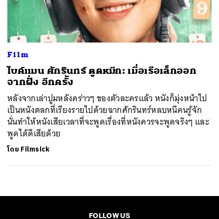
ค้นหา
SHARE
TWEET
LINE
EMAIL
Film
ไบค์แมน ศักรินทร์ ตูดหมึก: เมื่อเรือเล็กออก
จากฝั่ง อีกครั้ง
หลังจากเล่าปูมหลังคร่าวๆ ของตัวละครแล้ว หนังก็มุ่งหน้าไป
เป็นหนังตลกที่เรียงรายไปด้วยฉากศักรินทร์หลบหนีคนรู้จัก
นั่นทำให้หนังเสียเวลาที่จะพูดเรื่องที่หนังควรจะพูดจริงๆ และ
พูดได้ดีเสียด้วย
โดย
Filmsick
FOLLOW US