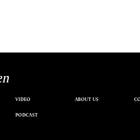
้
en
VIDEO
ABOUT US
C
PODCAST