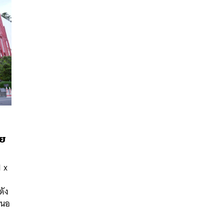
ทย
นหา
 x
SHARE
TWEET
LINE
EMAIL
ดัง
สนอ