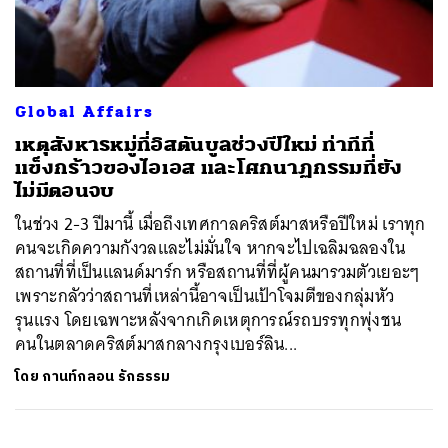
ค้นหา
Global Affairs
SHARE
TWEET
LINE
EMAIL
เหตุสังหารหมู่ที่อิสตันบูลช่วงปีใหม่ ท่าทีที่
แข็งกร้าวของไอเอส และโศกนาฏกรรมที่ยัง
ไม่มีตอนจบ
ในช่วง 2-3 ปีมานี้ เมื่อถึงเทศกาลคริสต์มาสหรือปีใหม่ เราทุก
คนจะเกิดความกังวลและไม่มั่นใจ หากจะไปเฉลิมฉลองใน
สถานที่ที่เป็นแลนด์มาร์ก หรือสถานที่ที่ผู้คนมารวมตัวเยอะๆ
เพราะกลัวว่าสถานที่เหล่านี้อาจเป็นเป้าโจมตีของกลุ่มหัว
รุนแรง โดยเฉพาะหลังจากเกิดเหตุการณ์รถบรรทุกพุ่งชน
คนในตลาดคริสต์มาสกลางกรุงเบอร์ลิน...
โดย
กานท์กลอน รักธรรม