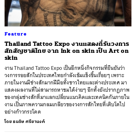
ค้นหา
Feature
SHARE
TWEET
LINE
EMAIL
Thailand Tattoo Expo งานแสดงที่รันวงการ
สักสัญชาติไทย จาก Ink on skin เป็น Art on
skin
งาน Thailand Tattoo Expo เป็นอีกหนึ่งกิจกรรมที่ยืนยันว่า
วงการรอยสักในประเทศไทยกำลังเข้มแข็งขึ้นเรื่อยๆ เพราะ
ภายในงานมีช่างสักมากฝีมือทั้งชาวไทยและต่างประเทศ มา
แสดงผลงานที่ไม่สามารถหาชมได้ง่ายๆ อีกทั้งยังปรากฏภาพ
ของกลุ่มช่างสักที่มาแลกเปลี่ยนแนวคิดและเทคนิคกันภายใน
งาน เป็นภาพความกลมเกลียวของวงการสักไทยที่เติบโตไป
อย่างก้าวกระโดด
โดย
ธนดิษ​ ศรี​ยา​นงค์​