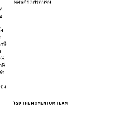
หมิ่นศักดิ์ศรีคนจีน
ทศ
นหา
นอ
SHARE
TWEET
LINE
EMAIL
้ง
า
าษี
ง
30%
าษี
ล่า
่อง
โดย
THE MOMENTUM TEAM