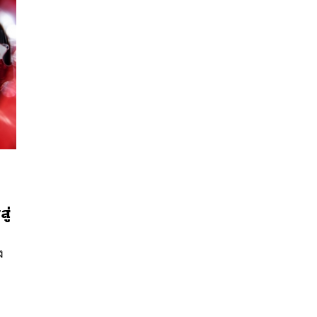
นหา
ู่
SHARE
TWEET
LINE
EMAIL
ง