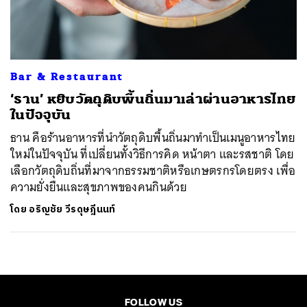
ค้นหา
SHARE
TWEET
LINE
EMAIL
Bar & Restaurant
‘ธาน’ หยิบวัตถุดิบพื้นถิ่นมาเล่าผ่านอาหารไทย
ในปัจจุบัน
ธาน คือร้านอาหารที่นำวัตถุดิบพื้นถิ่นมาทำเป็นเมนูอาหารไทย
ใหม่ในปัจจุบัน ที่เปลี่ยนทั้งวิธีการคิด หน้าตา และรสชาติ โดย
เลือกวัตถุดิบถิ่นที่มาจากธรรมชาติหรือเกษตรกรโดยตรง เพื่อ
ความยั่งยืนและสุขภาพของคนกินด้วย
โดย
อริญชัย วีรดุษฎีนนท์
FOLLOW US