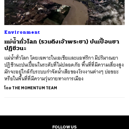
ค้นหา
SHARE
TWEET
LINE
EMAIL
Environment
แม่น้ำทั่วโลก (รวมถึงเจ้าพระยา) ปนเปื้อนยา
ปฏิชีวนะ
แม่น้ำทั่วโลก โดยเฉพาะในเอเชียและแอฟริกา มีปริมาณยา
ปฏิชีวนะปนเปื้อนในระดับที่ไม่ปลอดภัย พื้นที่ที่มีความเสี่ยงสูง
มักจะอยู่ใกล้กับระบบกำจัดน้ำเสียของโรงงานต่างๆ บ่อขยะ
หรือในพื้นที่ที่มีความวุ่นวายทางการเมือง
โดย
THE MOMENTUM TEAM
FOLLOW US