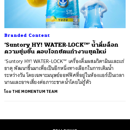
ค้นหา
SHARE
TWEET
LINE
EMAIL
Branded Content
‘Suntory HY! WATER-LOCK™’ น้ำดื่มล็อก
ความชุ่มชื้น ตอบโจทย์คนทำงานยุคใหม่
‘Suntory HY! WATER-LOCK™’ เครื่องดื่มผสมวิตามินและแร่
ธาตุ พัฒนาขึ้นมาเพื่อเป็นอีกหนึ่งทางเลือกในการเติมน้ำ
ระหว่างวัน โดยเฉพาะมนุษย์ออฟฟิศที่อยู่ในห้องแอร์เป็นเวลา
นานและอาจเสี่ยงต่อภาวะขาดน้ำโดยไม่รู้ตัว
โดย
THE MOMENTUM TEAM