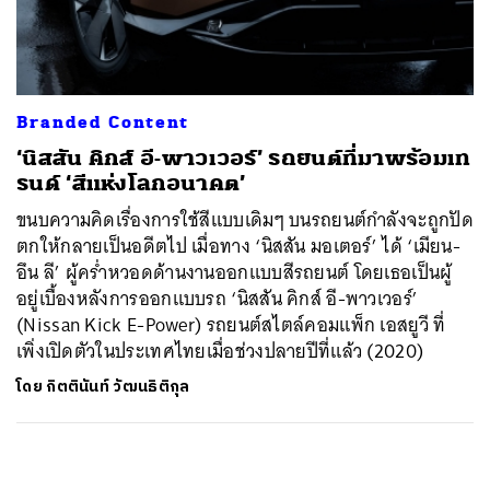
ค้นหา
SHARE
TWEET
LINE
EMAIL
Branded Content
‘นิสสัน คิกส์ อี-พาวเวอร์’ รถยนต์ที่มาพร้อมเท
รนด์ ‘สีแห่งโลกอนาคต’
ขนบความคิดเรื่องการใช้สีแบบเดิมๆ บนรถยนต์กำลังจะถูกปัด
ตกให้กลายเป็นอดีตไป เมื่อทาง ‘นิสสัน มอเตอร์’ ได้ ‘เมียน-
อึน ลี’ ผู้คร่ำหวอดด้านงานออกแบบสีรถยนต์ โดยเธอเป็นผู้
อยู่เบื้องหลังการออกแบบรถ ‘นิสสัน คิกส์ อี-พาวเวอร์’
(Nissan Kick E-Power) รถยนต์สไตล์คอมแพ็ก เอสยูวี ที่
เพิ่งเปิดตัวในประเทศไทยเมื่อช่วงปลายปีที่แล้ว (2020)
โดย
กิตตินันท์ วัฒนธิติกุล