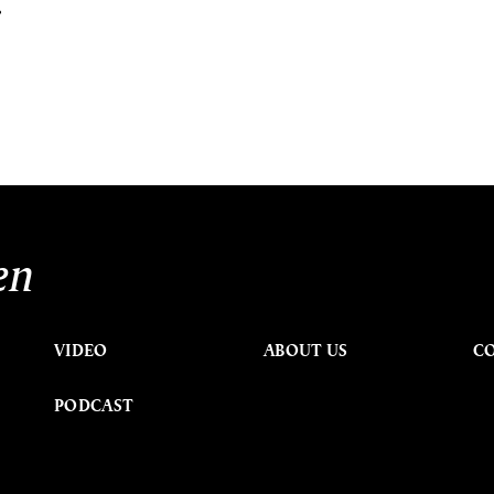
้
en
VIDEO
ABOUT US
C
PODCAST