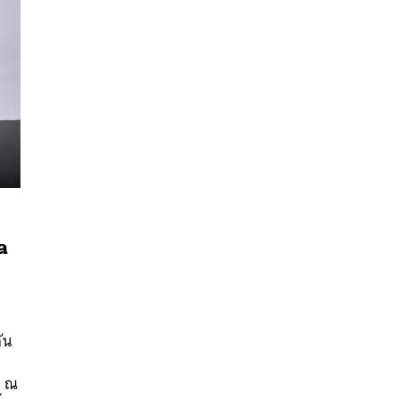
ล
นหา
SHARE
TWEET
LINE
EMAIL
ัน
ฯ ณ