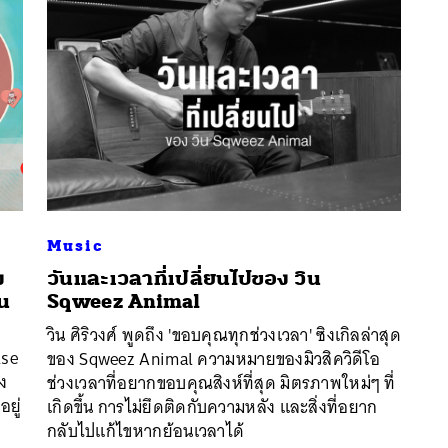
Music
ง
วันและเวลาที่เปลี่ยนไปของ วิน
น
Sqweez Animal
นหา
วิน ศิริวงศ์ พูดถึง 'ขอบคุณทุกช่วงเวลา' ซิงเกิลล่าสุด
SHARE
TWEET
LINE
EMAIL
lse
ของ Sqweez Animal ความหมายของมิวสิควิดีโอ
ง
ช่วงเวลาที่อยากขอบคุณสิงห์ที่สุด มิตรภาพใหม่ๆ ที่
ยู่
เกิดขึ้น การไม่ยึดติดกับความหลัง และสิ่งที่อยาก
กลับไปแก้ไขหากย้อนเวลาได้