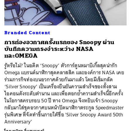
Branded Content
ค้นหา
การท่องอวกาศครั้งแรกของ Snoopy ผ่าน
SHARE
TWEET
LINE
EMAIL
บันทึกความทรงจำระหว่าง NASA
และOMEGA
รู้หรือไม่? ในอดีต ‘Snoopy’ ตัวการ์ตูนหมาบีเกิ้ลสุดน่ารัก
Omega แบรนด์นาฬิกาสุดคลาสสิค และองค์การ NASA เคย
ร่วมภารกิจท่องบนอวกาศด้วยกันมาแล้ว โดยมีเข็มกลัด
‘Silver Snoopy’ เป็นเครื่องยืนยันความสำเร็จของทั้งสาม
ไอคอนดังระดับตำนาน และเพื่อตอกย้ำความสำเร็จนี้อีกครั้ง
ในโอกาสครบรอบ 50 ปี ทาง Omega จึงหยิบเจ้า Snoopy
กลับมาใส่ชุดอวกาศบนหน้าปัดนาฬิกาตระกูล Speedmaster
รุ่นพิเศษ ที่จัดทำขึ้นภายใต้ชื่อ 'Silver Snoopy Award 50th
Anniversary’