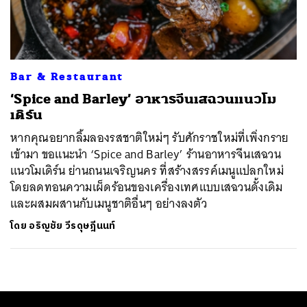
ค้นหา
SHARE
TWEET
LINE
EMAIL
Bar & Restaurant
‘Spice and Barley’ อาหารจีนเสฉวนแนวโม
เดิร์น
หากคุณอยากลิ้มลองรสชาติใหม่ๆ รับศักราชใหม่ที่เพิ่งกราย
เข้ามา ขอแนะนำ ‘Spice and Barley’ ร้านอาหารจีนเสฉวน
แนวโมเดิร์น ย่านถนนเจริญนคร ที่สร้างสรรค์เมนูแปลกใหม่
โดยลดทอนความเผ็ดร้อนของเครื่องเทศแบบเสฉวนดั้งเดิม
และผสมผสานกับเมนูชาติอื่นๆ อย่างลงตัว
โดย
อริญชัย วีรดุษฎีนนท์