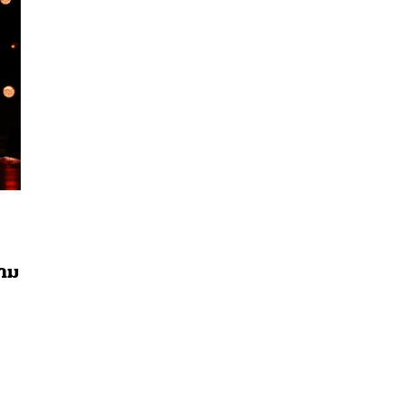
นหา
วาม
SHARE
TWEET
LINE
EMAIL