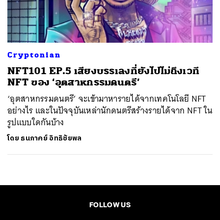
ค้นหา
SHARE
TWEET
LINE
EMAIL
Cryptonian
NFT101 EP.5 เสียงบรรเลงที่ยังไปไม่ถึงเวที
NFT ของ ‘อุตสาหกรรมดนตรี’
‘อุตสาหกรรมดนตรี’ จะเข้ามาหารายได้จากเทคโนโลยี NFT
อย่างไร และในปัจจุบันเหล่านักดนตรีสร้างรายได้จาก NFT ใน
รูปแบบใดกันบ้าง
โดย
ธนภาคย์ อิทธิชัยพล
FOLLOW US