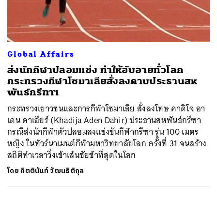
ค้นหา
SHARE
TWEET
LINE
EMAIL
Global Affairs
ส่งนักกีฬาปลอมแข่ง ทำให้อับอายทั่วโลก
กระทรวงกีฬาโซมาเลียสั่งลงดาบประธานสห
พันธ์กรีฑาฯ
กระทรวงเยาวชนและการกีฬาโซมาเลีย สั่งลงโทษ คาดิโจ อา
เดน ดาเอียร์ (Khadija Aden Dahir) ประธานสหพันธ์กรีฑา
กรณีส่งนักกีฬาตัวปลอมลงแข่งขันกีฬากรีฑา รุ่น 100 เมตร
หญิง ในทัวร์นาเมนต์กีฬามหาวิทยาลัยโลก ครั้งที่ 31 จนสร้าง
สถิติทำเวลาวิ่งเข้าเส้นชัยช้าที่สุดในโลก
โดย
กิตตินันท์ วัฒนธิติกุล