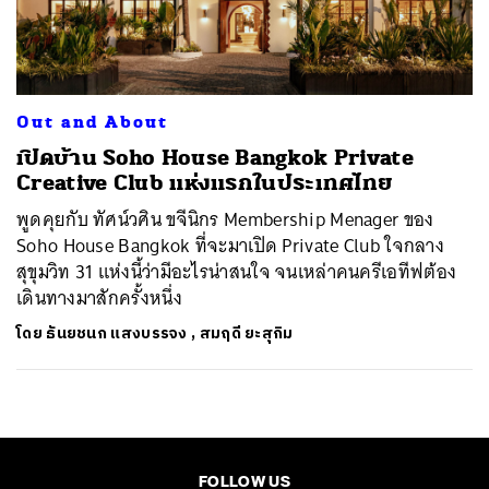
ค้นหา
SHARE
TWEET
LINE
EMAIL
Out and About
เปิดบ้าน Soho House Bangkok Private
Creative Club แห่งแรกในประเทศไทย
พูดคุยกับ ทัศน์วศิน ขจีนิกร Membership Menager ของ
Soho House Bangkok ที่จะมาเปิด Private Club ใจกลาง
สุขุมวิท 31 แห่งนี้ว่ามีอะไรน่าสนใจ จนเหล่าคนครีเอทีฟต้อง
เดินทางมาสักครั้งหนึ่ง
โดย
ธันยชนก แสงบรรจง
,
สมฤดี ยะสุกิม
FOLLOW US