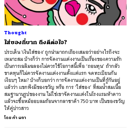
ค้นหา
Thought
SHARE
TWEET
LINE
EMAIL
ใส่ซองกี่บาท ถึงดีต่อใจ?
ประเด็น 'เงินใส่ซอง' ถูกนำมาถกเถียงเสมอว่าอย่างไรถึงจะ
เหมาะสม บ้างก็ว่า การจัดงานแต่งงานเป็นเรื่องของความรัก
เป็นการเฉลิมฉลองไม่ควรใช้โอกาสนี้เพื่อ ‘ถอนทุน’ ถ้ากลัว
ขาดทุนก็ไม่ควรจัดงานแต่งงานตั้งแต่แรก จดทะเบียนกัน
เงียบๆ ไหม? บ้างก็บอกว่า การจัดงานแต่งงานเป็นที่รู้กันอยู่
แล้วว่า แขกพึงมีของขวัญ หรือ การ ‘ใส่ซอง’ ที่สมน้ำสมเนื้อ
สมฐานานุรูปของงาน ไม่ใช่เขาจัดงานแต่งในโรงแรมห้าดาว
แล้วจะซื้อหม้ออบลมร้อนจากลาซาด้า 750 บาท เป็นของขวัญ
ให้คู่บ่าวสาว
โดย
คำ ผกา