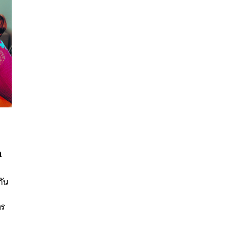
ก
นหา
กัน
SHARE
TWEET
LINE
EMAIL
าร