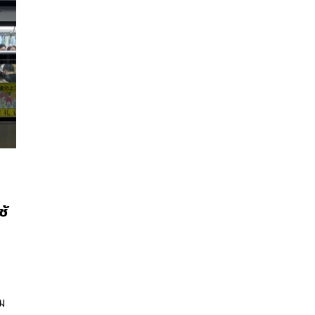
ช้
นหา
SHARE
TWEET
LINE
EMAIL
่ม