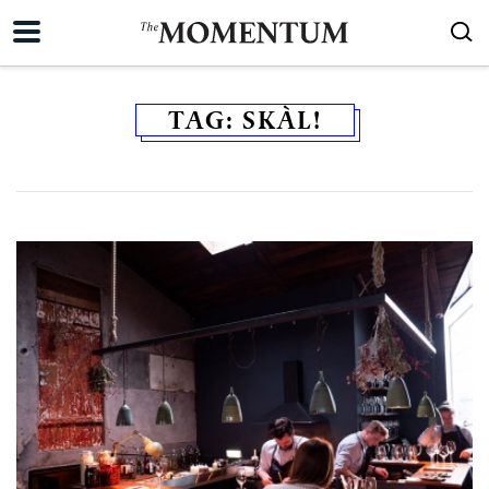
TAG:
SKÀL!