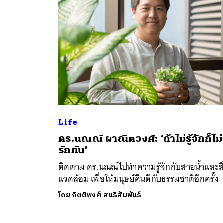
Life
ค้
ดร.นณณ์ ผาณิตวงศ์: ‘ถ้าไม่รู้จักก็ไม่
รักกัน’
ติดตาม ดร.นณณ์ไปทำความรู้จักกับสายน้ำและสิ
แวดล้อม เพื่อให้มนุษย์คืนดีกับธรรมชาติอีกครั้ง
โดย
กิตติพงศ์ สนธิสัมพันธ์