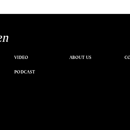
en
VIDEO
ABOUT US
C
PODCAST