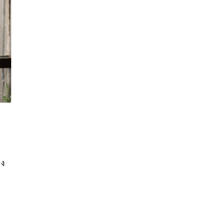
นหา
SHARE
TWEET
LINE
EMAIL
่ง