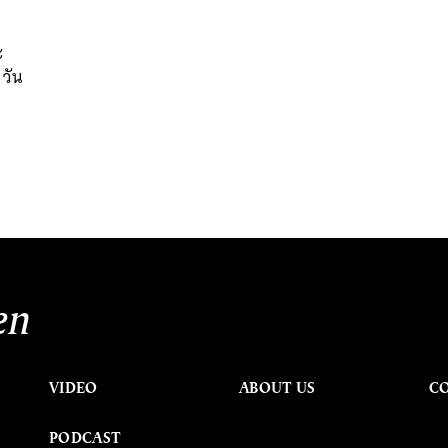
ะ
วัน
en
VIDEO
ABOUT US
C
PODCAST