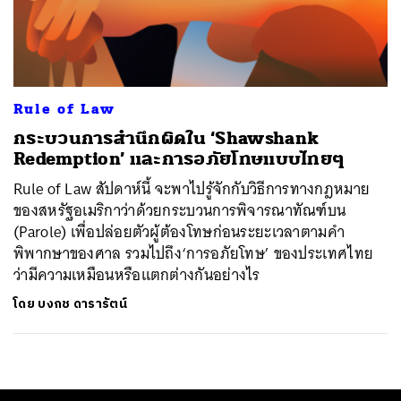
ค้นหา
SHARE
TWEET
LINE
EMAIL
Rule of Law
กระบวนการสำนึกผิดใน ‘Shawshank
Redemption’ และการอภัยโทษแบบไทยๆ
Rule of Law สัปดาห์นี้ จะพาไปรู้จักกับวิธีการทางกฎหมาย
ของสหรัฐอเมริกาว่าด้วยกระบวนการพิจารณาทัณฑ์บน
(Parole) เพื่อปล่อยตัวผู้ต้องโทษก่อนระยะเวลาตามคำ
พิพากษาของศาล รวมไปถึง‘การอภัยโทษ’ ของประเทศไทย
ว่ามีความเหมือนหรือแตกต่างกันอย่างไร
โดย
บงกช ดารารัตน์