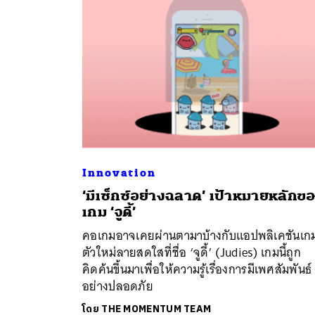
Innovation
‘มีเซ็กซ์อย่างฉลาด’ เป้าหมายหลักข
ค้
เกม ‘จูดี้’
คอเกมอาจเคยผ่านตามาบ้างกับแอปพลิเคชันเก
ตัวใหม่ลายสดใสที่ชื่อ ‘จูดี้’ (Judies) เกมนี้ถูก
คิดค้นขึ้นมาเพื่อให้ความรู้เรื่องการมีเพศสัมพันธ์
อย่างปลอดภัย
โดย
THE MOMENTUM TEAM