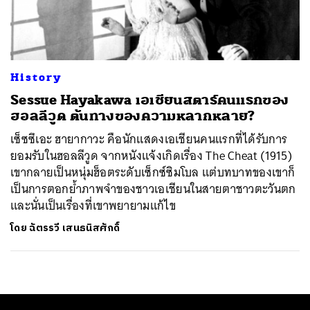
ค้นหา
SHARE
TWEET
LINE
EMAIL
History
Sessue Hayakawa เอเชียนสตาร์คนแรกของ
ฮอลลีวูด ต้นทางของความหลากหลาย?
เซ็ซซึเอะ ฮายากาวะ คือนักแสดงเอเชียนคนแรกที่ได้รับการ
ยอมรับในฮอลลีวูด จากหนังแจ้งเกิดเรื่อง The Cheat (1915)
เขากลายเป็นหนุ่มฮ็อตระดับเซ็กซ์ซิมโบล แต่บทบาทของเขาก็
เป็นการตอกย้ำภาพจำของชาวเอเชียนในสายตาชาวตะวันตก
และนั่นเป็นเรื่องที่เขาพยายามแก้ไข
โดย
ฉัตรรวี เสนธนิสศักดิ์