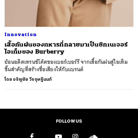
ค้นหา
SHARE
TWEET
LINE
EMAIL
Innovation
เสื้อกันฝนของทหารที่กลายมาเป็นซิกเนเจอร์
ไอเท็มของ Burberry
ย้อนอดีตเทรนช์โค้ตของเบอร์เบอร์รี จากเสื้อกันฝนสู่​ไอเท็ม
ชิ้นสำคัญที่สร้างชื่อเสียงให้กับแบรนด์
โดย
อริญชัย วีรดุษฎีนนท์
FOLLOW US