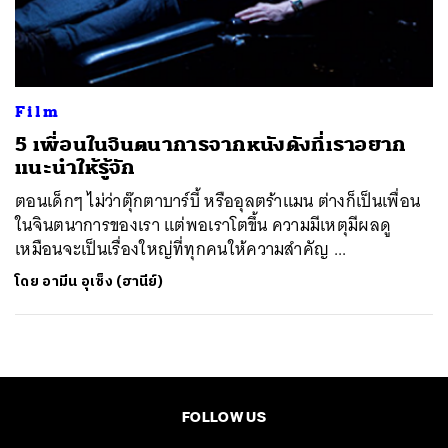
ค้นหา
SHARE
TWEET
LINE
EMAIL
Film
5 เพื่อนในจินตนาการจากหนังดังที่เราอยาก
แนะนำให้รู้จัก
ตอนเด็กๆ ไม่ว่าตุ๊กตาบาร์บี้ หรืออุลตร้าแมน ต่างก็เป็นเพื่อน
ในจินตนาการของเรา แต่พอเราโตขึ้น ความมีเหตุมีผลดู
เหมือนจะเป็นเรื่องใหญ่ที่ทุกคนให้ความสำคัญ ...
โดย
อามีน อุเซ็ง (ฮานีย์)
FOLLOW US