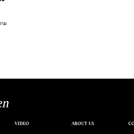
ำถาม
นหา
SHARE
TWEET
LINE
EMAIL
en
VIDEO
ABOUT US
C