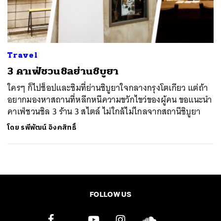
ค้นหา
SHARE
TWEET
LINE
EMAIL
Travel
3 คาเฟ่ชวนชิลย่านชิบูยา
ใครๆ ก็ไปช็อปและชิมที่ย่านชิบูยาใจกลางกรุงโตเกียว แต่ถ้า
อยากมองหาสถานที่หลีกหนีความขวักไขว่ของผู้คน ขอแนะนำ
คาเฟ่ชวนชิล 3 ร้าน 3 สไตล์ ไม่ใกล้ไม่ไกลจากสถานีชิบูยา
โดย
รพีพัฒน์ อิงคสิทธิ์
FOLLOW US