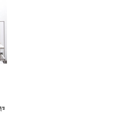
นหา
:
SHARE
TWEET
LINE
EMAIL
ุข