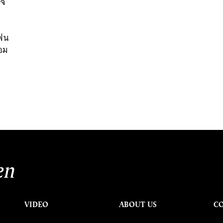
ใจ
โฟน
้อม
en
VIDEO
ABOUT US
C