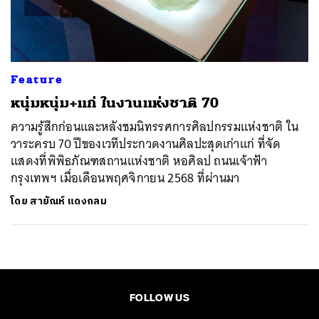
ค้นหา
SHARE
TWEET
LINE
EMAIL
Feature
หนุ่มหนุ่ม+แก่ ในงานแห่งชาติ 70
ความรู้สึกก่อนและหลังชมนิทรรศการศิลปกรรมแห่งชาติ ใน
วาระครบ 70 ปีของเวทีประกวดงานศิลปะสุดเก่าแก่ ที่จัด
แสดงที่พิพิธภัณฑสถานแห่งชาติ หอศิลป ถนนเจ้าฟ้า
กรุงเทพฯ เมื่อเดือนพฤศจิกายน 2568 ที่ผ่านมา
โดย
สายัณห์ แดงกลม
FOLLOW US