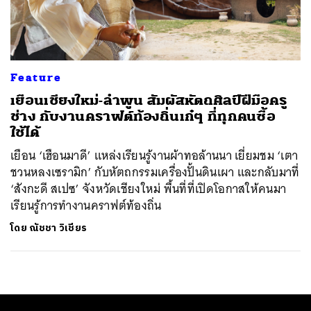
ค้นหา
SHARE
TWEET
LINE
EMAIL
Feature
เยือนเชียงใหม่-ลำพูน สัมผัสหัตถศิลป์ฝีมือครู
ช่าง กับงานคราฟต์ท้องถิ่นเก๋ๆ ที่ทุกคนซื้อ
ใช้ได้
เยือน ‘เฮือนมาดี’ แหล่งเรียนรู้งานผ้าทอล้านนา เยี่ยมชม ‘เตา
ชวนหลงเซรามิก’ กับหัตถกรรมเครื่องปั้นดินเผา และกลับมาที่
‘สังกะดี สเปซ’ จังหวัดเชียงใหม่ พื้นที่ที่เปิดโอกาสให้คนมา
เรียนรู้การทำงานคราฟต์ท้องถิ่น
โดย
ณัชชา วิเชียร