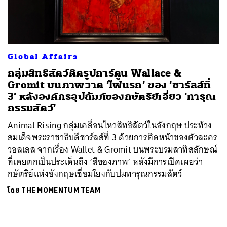
ค้นหา
Global Affairs
SHARE
TWEET
LINE
EMAIL
กลุ่มสิทธิสัตว์ติดรูปการ์ตูน Wallace &
Gromit บนภาพวาด ‘ไฟนรก’ ของ ‘ชาร์ลส์ที่
3’ หลังองค์กรอุปถัมภ์ของกษัตริย์เอี่ยว ‘ทารุณ
กรรมสัตว์’
Animal Rising กลุ่มเคลื่อนไหวสิทธิสัตว์ในอังกฤษ ประท้วง
สมเด็จพระราชาธิบดีชาร์ลส์ที่ 3 ด้วยการติดหน้าของตัวละคร
วอลเลส จากเรื่อง Wallet & Gromit บนพระบรมสาทิสลักษณ์
ที่เคยตกเป็นประเด็นถึง ‘สีของภาพ’ หลังมีการเปิดเผยว่า
กษัตริย์แห่งอังกฤษเชื่อมโยงกับปมทารุณกรรมสัตว์
โดย
THE MOMENTUM TEAM